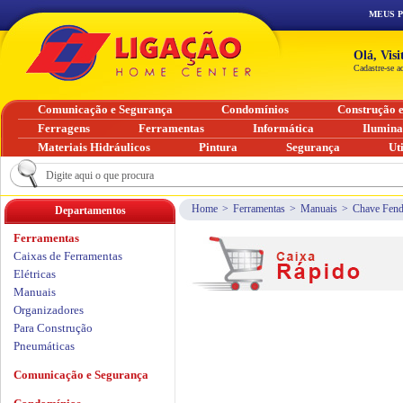
MEUS 
Olá, Vis
Cadastre-se a
Comunicação e Segurança
Condomínios
Construção 
Ferragens
Ferramentas
Informática
Ilumin
Materiais Hidráulicos
Pintura
Segurança
Ut
Home
>
Ferramentas
>
Manuais
>
Chave Fenda
Departamentos
Ferramentas
Caixas de Ferramentas
Elétricas
Manuais
Organizadores
Para Construção
Pneumáticas
Comunicação e Segurança