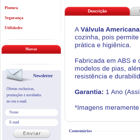
Pintura
Descrição
Segurança
Utilidades
A
Válvula Americana
cozinha, pois permit
prática e higiênica.
Marcas
Fabricada em ABS e 
modelos de pias, além
resistência e durabili
Newsletter
Ofertas exclusivas,
Garantia:
1 Ano (Assi
promoções e novidades
no seu e-mail.
*Imagens meramente i
Comentários