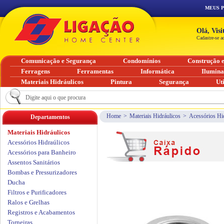
MEUS 
Olá, Vis
Cadastre-se a
Comunicação e Segurança
Condomínios
Construção 
Ferragens
Ferramentas
Informática
Ilumin
Materiais Hidráulicos
Pintura
Segurança
Ut
Home
>
Materiais Hidráulicos
>
Acessórios Hi
Departamentos
Materiais Hidráulicos
Acessórios Hidraúlicos
Acessórios para Banheiro
Assentos Sanitários
Bombas e Pressurizadores
Ducha
Filtros e Purificadores
Ralos e Grelhas
Registros e Acabamentos
Torneiras