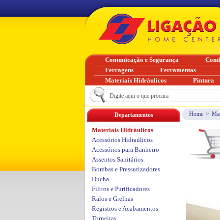
Comunicação e Segurança
Cond
Ferragens
Ferramentas
Materiais Hidráulicos
Pintura
Home
>
Mat
Departamentos
Materiais Hidráulicos
Acessórios Hidraúlicos
Acessórios para Banheiro
Assentos Sanitários
Bombas e Pressurizadores
Ducha
Filtros e Purificadores
Ralos e Grelhas
Registros e Acabamentos
Torneiras