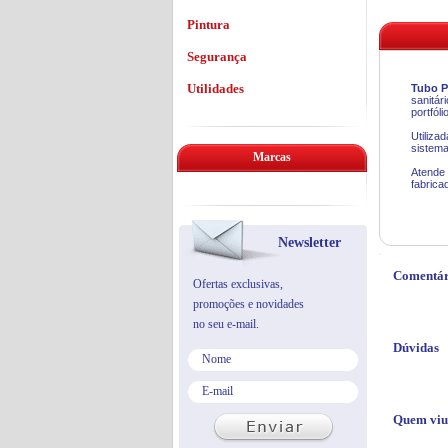
Pintura
Segurança
Utilidades
Tubo P
sanitár
portfól
Utiliza
sistema
Marcas
Atende 
fabrica
Newsletter
Comentár
Ofertas exclusivas,
promoções e novidades
no seu e-mail.
Dúvidas
Quem viu