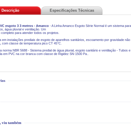
Descrição
Especificações Técnicas
VC esgoto 3 3 metros - Amanco
- A Linha Amanco Esgoto Série Normal é um sistema pa
ios, água pluvial e ventilação. Um
io completo para atender todos os projetos.
da em instalações prediais de esgoto de aparelhos sanitários, escoamento por gravidade não
, com classe de temperatura pico CT 45°C.
a norma NBR 5688 - Sistema predial de água pluvial, esgoto sanitário e ventilação - Tubos 
da em PVC na cor branca com classe de Rigidez SN-1500 Pa..
ios
, viu também