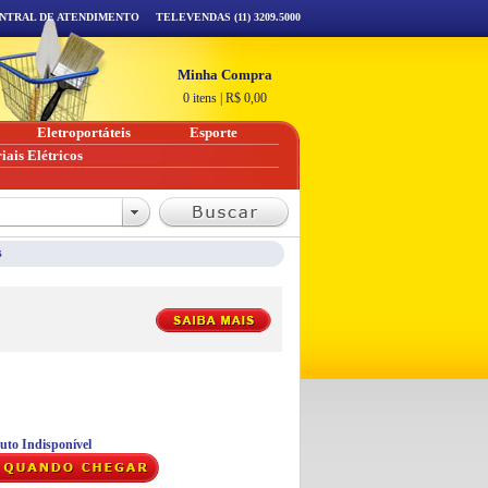
NTRAL DE ATENDIMENTO
TELEVENDAS (11) 3209.5000
Minha Compra
0 itens
|
R$
0,00
Eletroportáteis
Esporte
iais Elétricos
s
uto Indisponível