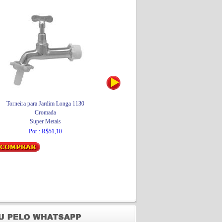
Torneira para Jardim Longa 1130
Abajur Noturno
Cromada
Brasfort
Super Metais
Por : R$9,75
Por : R$51,10