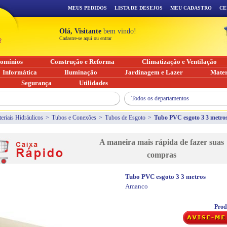
MEUS PEDIDOS
LISTA DE DESEJOS
MEU CADASTRO
CE
Olá, Visitante
bem vindo!
Cadastre-se aqui ou entrar
omínios
Construção e Reforma
Climatização e Ventilação
Informática
Iluminação
Jardinagem e Lazer
Mater
Segurança
Utilidades
Todos os departamentos
eriais Hidráulicos
>
Tubos e Conexões
>
Tubos de Esgoto
>
Tubo PVC esgoto 3 3 metro
A maneira mais rápida de fazer suas
compras
Tubo PVC esgoto 3 3 metros
Amanco
Prod