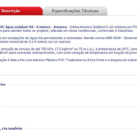
Descrição
Especificações Técnicas
VC água soldável 3/4 - 6 metros - Amanco
- A linha Amanco Soldável é um sistema em PV
o para atender todos os projetos, utilizada em obras residenciais, comerciais e industriais.
a em instalações de água fria permanentes e embutidas. Atende norma NBR 5648 - Sistemas 
ento comercial de 3 e 6 metros na cor marrom.
 pressão de serviço de até 750 kPa, (7,5 kgf/cm² ou 75 m.c.a.), à temperatura de 20°C, se
gf/cm² para eventuais sobrepressões, com uma variação de temperatura em função da pres
lação é feita a frio com Adesivo Plástico PVC Tradicional ou Extra Forte e a limpeza do sub
ios
, viu também