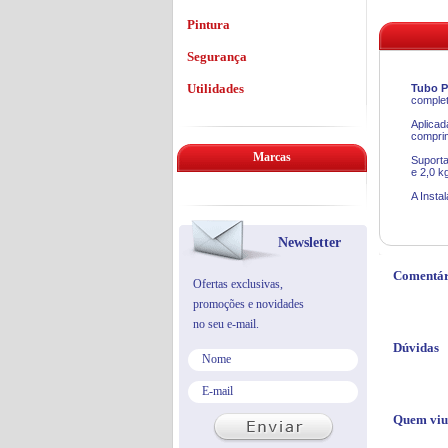
Pintura
Segurança
Utilidades
Tubo P
complet
Aplicad
comprim
Marcas
Suporta
e 2,0 k
A Insta
Newsletter
Comentár
Ofertas exclusivas,
promoções e novidades
no seu e-mail.
Dúvidas
Quem viu