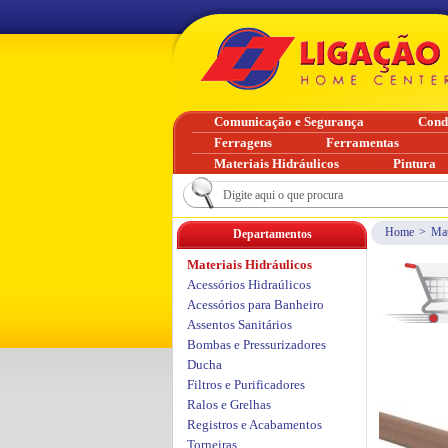
Comunicação e Segurança
Cond
Ferragens
Ferramentas
Materiais Hidráulicos
Pintura
Home
>
Mat
Departamentos
Materiais Hidráulicos
Acessórios Hidraúlicos
Acessórios para Banheiro
Assentos Sanitários
Bombas e Pressurizadores
Ducha
Filtros e Purificadores
Ralos e Grelhas
Registros e Acabamentos
Torneiras