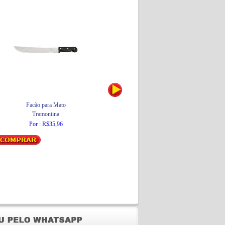
Facão para Mato
Luminária de Mesa Articulada para 2
Tramontina
Lâmpadas 270 Branca
Ilutec
Por : R$35,96
De : R$194,95
Por : R$175,46