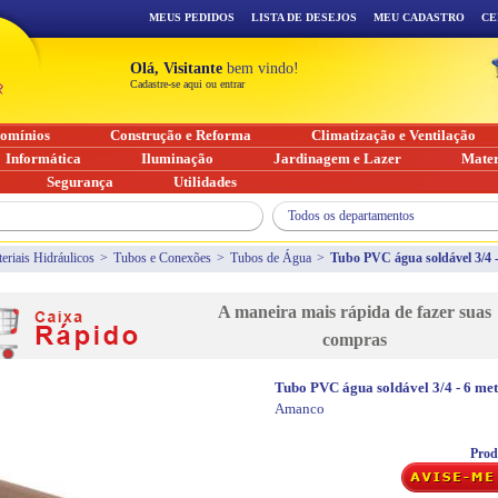
MEUS PEDIDOS
LISTA DE DESEJOS
MEU CADASTRO
CE
Olá, Visitante
bem vindo!
Cadastre-se aqui ou entrar
omínios
Construção e Reforma
Climatização e Ventilação
Informática
Iluminação
Jardinagem e Lazer
Mater
Segurança
Utilidades
Todos os departamentos
eriais Hidráulicos
>
Tubos e Conexões
>
Tubos de Água
>
Tubo PVC água soldável 3/4 -
A maneira mais rápida de fazer suas
compras
Tubo PVC água soldável 3/4 - 6 me
Amanco
Prod