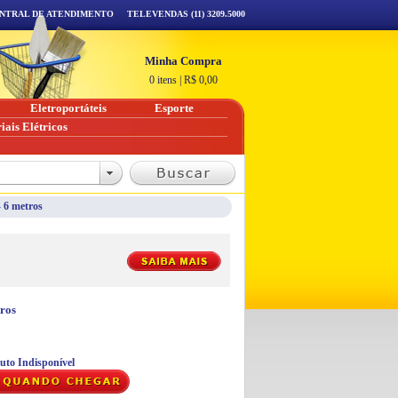
NTRAL DE ATENDIMENTO
TELEVENDAS (11) 3209.5000
Minha Compra
0 itens
|
R$
0,00
Eletroportáteis
Esporte
iais Elétricos
 6 metros
tros
uto Indisponível