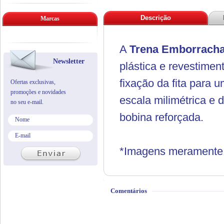
Descrição
Marcas
A
Trena Emborracha
Newsletter
plástica e revestime
fixação da fita para u
Ofertas exclusivas,
promoções e novidades
escala milimétrica e
no seu e-mail.
bobina reforçada.
*Imagens meramente i
Comentários