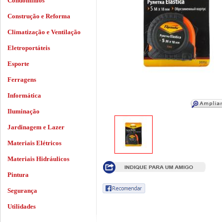
Condomínios
Construção e Reforma
Climatização e Ventilação
Eletroportáteis
Esporte
Ferragens
Informática
Iluminação
Jardinagem e Lazer
Materiais Elétricos
Materiais Hidráulicos
Pintura
Segurança
Utilidades