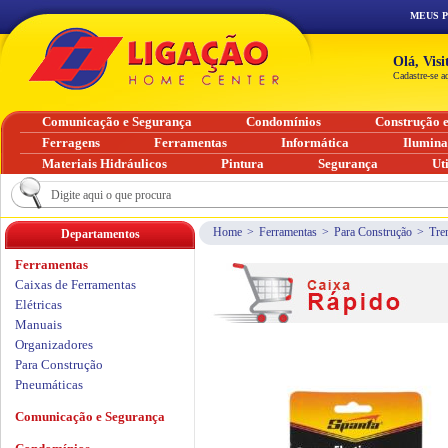
MEUS 
Olá, Vis
Cadastre-se a
Comunicação e Segurança
Condomínios
Construção 
Ferragens
Ferramentas
Informática
Ilumin
Materiais Hidráulicos
Pintura
Segurança
Ut
Home
>
Ferramentas
>
Para Construção
>
Tre
Departamentos
Ferramentas
Caixas de Ferramentas
Elétricas
Manuais
Organizadores
Para Construção
Pneumáticas
Comunicação e Segurança