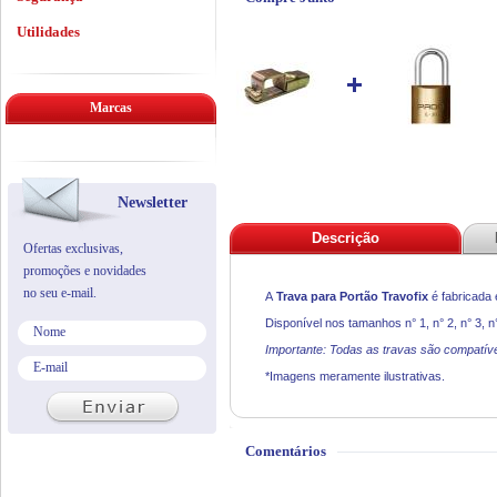
Utilidades
Marcas
Newsletter
Descrição
Ofertas exclusivas,
promoções e novidades
no seu e-mail.
A
Trava para Portão Travofix
é fabricada 
Disponível nos tamanhos n° 1, n° 2, n° 3, n° 
Importante: Todas as travas são compatí
*Imagens meramente ilustrativas.
Comentários