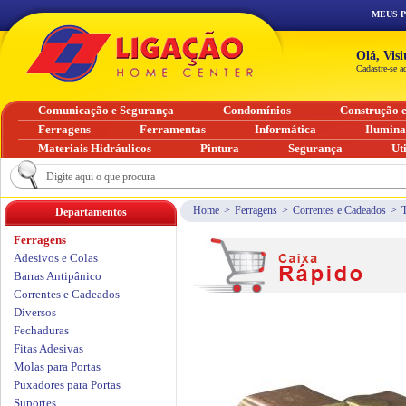
MEUS 
Olá, Vis
Cadastre-se a
Comunicação e Segurança
Condomínios
Construção 
Ferragens
Ferramentas
Informática
Ilumin
Materiais Hidráulicos
Pintura
Segurança
Ut
Home
>
Ferragens
>
Correntes e Cadeados
>
Departamentos
Ferragens
Adesivos e Colas
Barras Antipânico
Correntes e Cadeados
Diversos
Fechaduras
Fitas Adesivas
Molas para Portas
Puxadores para Portas
Suportes