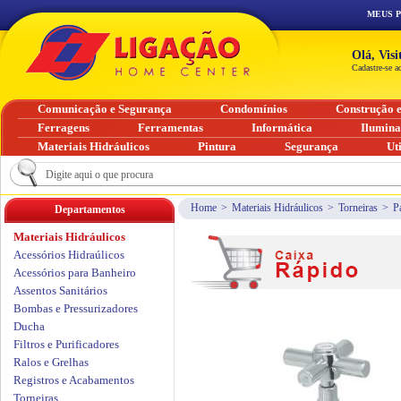
MEUS 
Olá, Vis
Cadastre-se a
Comunicação e Segurança
Condomínios
Construção 
Ferragens
Ferramentas
Informática
Ilumin
Materiais Hidráulicos
Pintura
Segurança
Ut
Home
>
Materiais Hidráulicos
>
Torneiras
>
P
Departamentos
Materiais Hidráulicos
Acessórios Hidraúlicos
Acessórios para Banheiro
Assentos Sanitários
Bombas e Pressurizadores
Ducha
Filtros e Purificadores
Ralos e Grelhas
Registros e Acabamentos
Torneiras