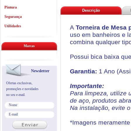
Pintura
Descrição
Segurança
Utilidades
A
Torneira de Mesa 
uso em banheiros e l
combina qualquer tipo
Marcas
Possui bica baixa que
Garantia:
1 Ano (Assi
Newsletter
Ofertas exclusivas,
Importante:
promoções e novidades
Para limpeza, utiliz
no seu e-mail.
de aço, produtos abr
Na instalação, evite 
*Imagens meramente i