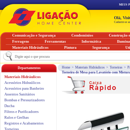
MEUS 
Olá, Vis
Cadastre-se a
Comunicação e Segurança
Condomínios
Construção 
Ferragens
Ferramentas
Informática
Ilumin
Materiais Hidráulicos
Pintura
Segurança
Ut
Home
>
Materiais Hidráulicos
>
Torneiras
>
P
Departamentos
Torneira de Mesa para Lavatório com Mist
Materiais Hidráulicos
Acessórios Hidraúlicos
Acessórios para Banheiro
Assentos Sanitários
Bombas e Pressurizadores
Ducha
Filtros e Purificadores
Ralos e Grelhas
Registros e Acabamentos
Torneiras