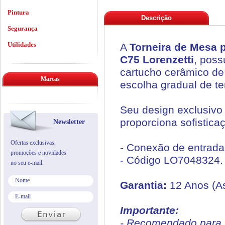
Pintura
Descrição
Segurança
Utilidades
A
Torneira de Mesa p
C75 Lorenzetti
, poss
cartucho cerâmico de 
Marcas
escolha gradual de t
Seu design exclusivo
proporciona sofistica
Newsletter
Ofertas exclusivas,
- Conexão de entrada 
promoções e novidades
- Código LO7048324.
no seu e-mail.
Garantia:
12 Anos (As
Importante:
- Recomendado para 