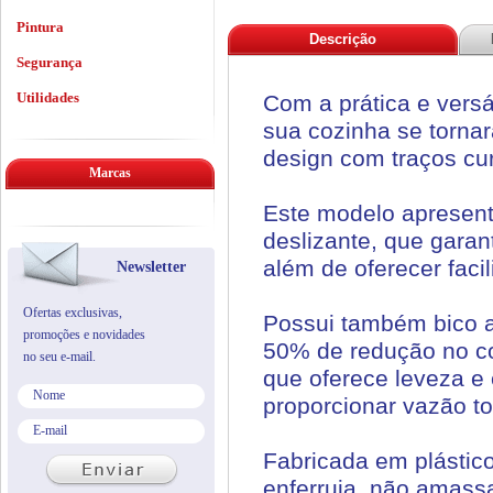
Pintura
Descrição
Segurança
Utilidades
Com a prática e versá
sua cozinha se torna
design com traços cu
Marcas
Este modelo apresent
deslizante, que gara
além de oferecer facil
Newsletter
Ofertas exclusivas,
Possui também bico a
promoções e novidades
50% de redução no co
no seu e-mail.
que oferece leveza e 
proporcionar vazão tot
Fabricada em plástic
enferruja, não amass