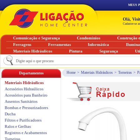
MEUS 
Olá, Vis
Cadastre-se a
Comunicação e Segurança
Condomínios
Construção 
Ferragens
Ferramentas
Informática
Ilumin
Materiais Hidráulicos
Pintura
Segurança
Ut
Home
>
Materiais Hidráulicos
>
Torneiras
>
P
Departamentos
Materiais Hidráulicos
Acessórios Hidraúlicos
Acessórios para Banheiro
Assentos Sanitários
Bombas e Pressurizadores
Ducha
Filtros e Purificadores
Ralos e Grelhas
Registros e Acabamentos
Torneiras