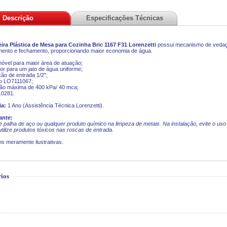
Descrição
Especificações Técnicas
ira Plástica de Mesa para Cozinha
Bric
1167 F31 Lorenzetti
possui mecanismo de vedaçã
ento e fechamento, proporcionando maior economia de água.
móvel para maior área de atuação;
dor para um jato de água uniforme;
ão de entrada 1/2";
go LO7111067;
são máxima de 400 kPa/ 40 mca;
10281.
ia:
1 Ano (Assistência Técnica Lorenzetti).
ante:
 palha de aço ou qualquer produto químico na limpeza de metais. Na instalação, evite o us
utilize produtos tóxicos nas roscas de entrada.
s meramente ilustrativas.
ios