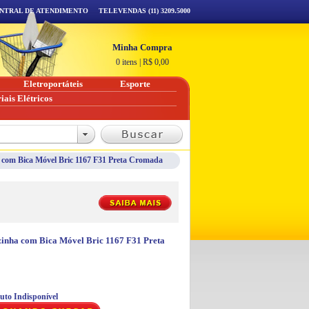
NTRAL DE ATENDIMENTO
TELEVENDAS (11) 3209.5000
Minha Compra
0 itens
|
R$
0,00
Eletroportáteis
Esporte
iais Elétricos
a com Bica Móvel Bric 1167 F31 Preta Cromada
zinha com Bica Móvel Bric 1167 F31 Preta
uto Indisponível