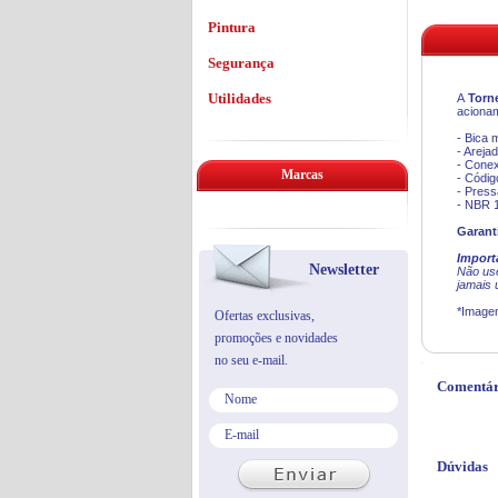
Pintura
Segurança
Utilidades
A
Torne
acionam
- Bica 
- Areja
- Conex
Marcas
- Códi
- Pres
- NBR 
Garant
Import
Newsletter
Não use
jamais 
*Imagen
Ofertas exclusivas,
promoções e novidades
no seu e-mail.
Comentár
Dúvidas