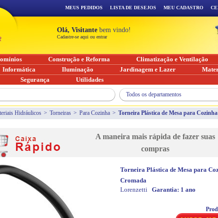
MEUS PEDIDOS
LISTA DE DESEJOS
MEU CADASTRO
CE
Olá, Visitante
bem vindo!
Cadastre-se aqui ou entrar
omínios
Construção e Reforma
Climatização e Ventilação
Informática
Iluminação
Jardinagem e Lazer
Mater
Segurança
Utilidades
Todos os departamentos
eriais Hidráulicos
>
Torneiras
>
Para Cozinha
>
Torneira Plástica de Mesa para Cozinh
A maneira mais rápida de fazer suas
compras
Torneira Plástica de Mesa para Co
Cromada
Lorenzetti
Garantia:
1 ano
Prod