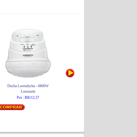
Ducha Lorenducha - 6800W
Lixeira 22LTS com Tampa Meia Esfera
To
Lorenzetti
CB36A
JSN
Por : R$112,57
Por : R$38,00