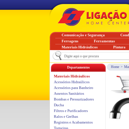
Comunicação e Segurança
Cond
Ferragens
Ferramentas
Materiais Hidráulicos
Pintura
Home
>
Mat
Departamentos
Materiais Hidráulicos
Acessórios Hidraúlicos
Acessórios para Banheiro
Assentos Sanitários
Bombas e Pressurizadores
Ducha
Filtros e Purificadores
Ralos e Grelhas
Registros e Acabamentos
Torneiras