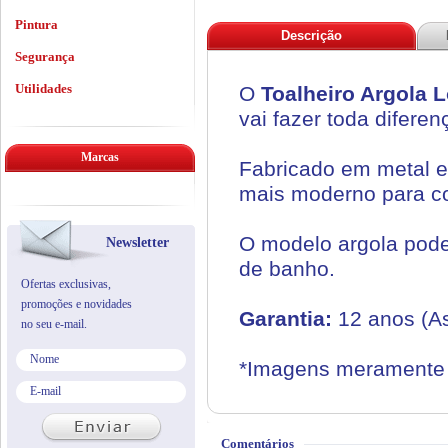
Pintura
Descrição
Segurança
Utilidades
O
Toalheiro Argola 
vai fazer toda difer
Marcas
Fabricado em metal e
mais moderno para co
O modelo argola pode
Newsletter
de banho.
Ofertas exclusivas,
promoções e novidades
Garantia:
12 anos (As
no seu e-mail.
*Imagens meramente i
Comentários