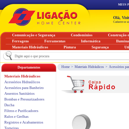
MEUS 
Olá, Vis
Cadastre-se a
Comunicação e Segurança
Condomínios
Construção 
Ferragens
Ferramentas
Informática
Ilumin
Materiais Hidráulicos
Pintura
Segurança
Ut
Home
>
Materiais Hidráulicos
>
Acessórios pa
Departamentos
Materiais Hidráulicos
Acessórios Hidraúlicos
Acessórios para Banheiro
Assentos Sanitários
Bombas e Pressurizadores
Ducha
Filtros e Purificadores
Ralos e Grelhas
Registros e Acabamentos
Torneiras