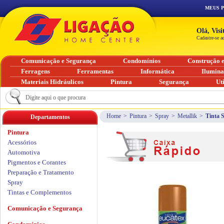
MEUS 
Olá, Vis
Cadastre-se a
Comunicação e Segurança
Condomínios
Construção 
Ferragens
Ferramentas
Informática
Ilumin
Materiais Hidráulicos
Pintura
Segurança
Ut
Home
>
Pintura
>
Spray
>
Metallik
>
Tinta 
Departamentos
Pintura
Acessórios
Automotiva
Pigmentos e Corantes
Preparação e Tratamento
Spray
Tintas e Complementos
Comunicação e Segurança