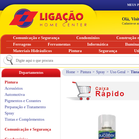
MEUS 
Olá, Vis
Cadastre-se a
Comunicação e Segurança
Condomínios
Construção 
Ferragens
Ferramentas
Informática
Ilumin
Materiais Hidráulicos
Pintura
Segurança
Ut
Home
>
Pintura
>
Spray
>
Uso Geral
>
Tint
Departamentos
Pintura
Acessórios
Automotiva
Pigmentos e Corantes
Preparação e Tratamento
Spray
Tintas e Complementos
Comunicação e Segurança