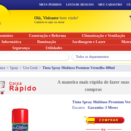
MEUS PEDIDOS
LISTA DE DESEJOS
MEU CADASTRO
CE
Olá, Visitante
bem vindo!
Cadastre-se aqui ou entrar
omínios
Construção e Reforma
Climatização e Ventilação
Informática
Iluminação
Jardinagem e Lazer
Mater
Segurança
Utilidades
Todos os departamentos
tura
>
Spray
>
Uso Geral
>
Tinta Spray Multiuso Premium Vermelho 400ml
A maneira mais rápida de fazer suas
compras
Tinta Spray Multiuso Premium Ve
Eucatex
Garantia:
3 Meses