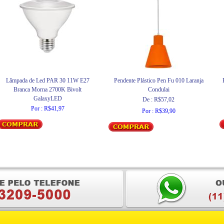
Lâmpada de Led PAR 30 11W E27
Pendente Plástico Pen Fu 010 Laranja
Branca Morna 2700K Bivolt
Condulai
GalaxyLED
De : R$57,02
Por : R$41,97
Por : R$39,90