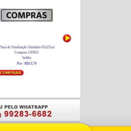
Placa de Sinalização Alumínio 05x25cm
Disco de Corte Plano 30 4.1/2"
Compras C05021
Skil
Indika
Por : R$3,40
Por : R$13,74