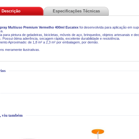
Descrição
Especificações Técnicas
Spray Multiuso Premium Vermelho 400ml Eucatex
foi desenvolvida para aplicação em supe
ca.
da para pintura de geladeiras, bicicletas, móveis de aço, brinquedos, objetos artesanais e 
s. Possui ótima aderência, secagem rápida, excelente durabilidade e resistência.
ento Aproximado: de 1,8 m² a 2,3 m² por embalagem, por demão.
ns meramente ilustrativas.
ios
, viu também