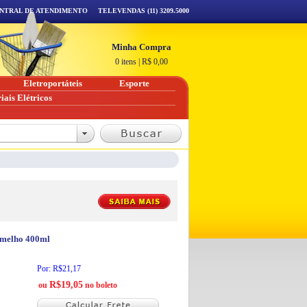
NTRAL DE ATENDIMENTO
TELEVENDAS (11) 3209.5000
Minha Compra
0 itens
|
R$
0,00
Eletroportáteis
Esporte
iais Elétricos
rmelho 400ml
Por: R$21,17
R$19,05
ou
no boleto