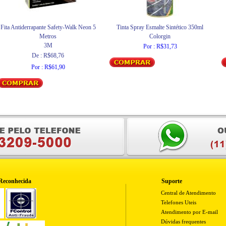
Fita Antiderrapante Safety-Walk Neon 5
Tinta Spray Esmalte Sintético 350ml
Metros
Colorgin
3M
Por : R$31,73
De : R$68,76
Por : R$61,90
Reconhecida
Suporte
Central de Atendimento
Telefones Uteis
Atendimento por E-mail
Dúvidas frequentes