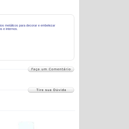
itos metálicos para decorar e embelezar
s e internos.