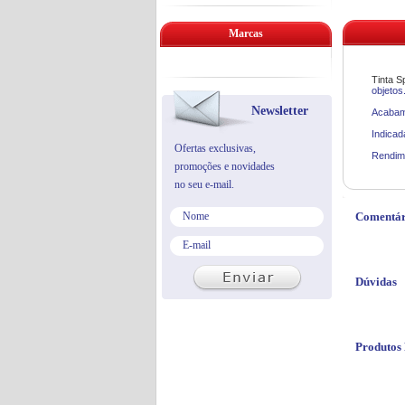
Marcas
Tinta S
objetos
Newsletter
Acabame
Indicad
Ofertas exclusivas,
Rendime
promoções e novidades
no seu e-mail.
Comentár
Dúvidas
Produtos