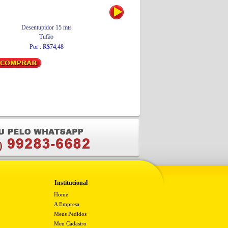
Desentupidor 15 mts
Lixa D'água 600
Tufão
3M
Por : R$74,48
Por : R$2,56
Institucional
Home
A Empresa
Meus Pedidos
Meu Cadastro