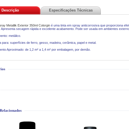
Descrição
Especificações Técnicas
pray Metallik Exterior 350ml
Colorgin
é uma tinta em spray anticorrosiva que proporciona efe
. Apresenta secagem rápida e excelente acabamento. Pode ser usada em ambientes externo
nto: metálico.
a para: superfícies de ferro, gesso, madeira, cerâmica, papel e metal.
nto Aproximado: de 1,2 m² a 1,4 m² por embalagem, por demão.
ios
 Relacionados