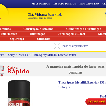
MEUS PEDIDOS
LISTA DE DESEJOS
MEU CADASTRO
CE
Olá, Visitante
bem vindo!
Cadastre-se aqui ou entrar
omínios
Construção e Reforma
Climatização e Ventilação
Informática
Iluminação
Jardinagem e Lazer
Mater
Segurança
Utilidades
Todos os departamentos
tura
>
Spray
>
Metallik
>
Tinta Spray Metallik Exterior 350ml
A maneira mais rápida de fazer suas
compras
Tinta Spray Metallik Exterior 350
Colorgin
Prod