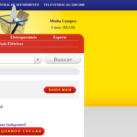
NTRAL DE ATENDIMENTO
TELEVENDAS (11) 3209.5000
Minha Compra
0 itens
|
R$
0,00
Eletroportáteis
Esporte
iais Elétricos
ml
uto Indisponível