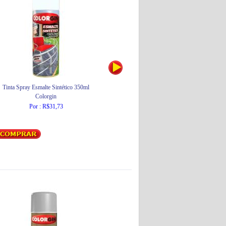
Tinta Spray Esmalte Sintético 350ml
Tinta Spray Uso Geral Premium 400ml
Colorgin
Colorgin
Por : R$31,73
Por : R$30,14