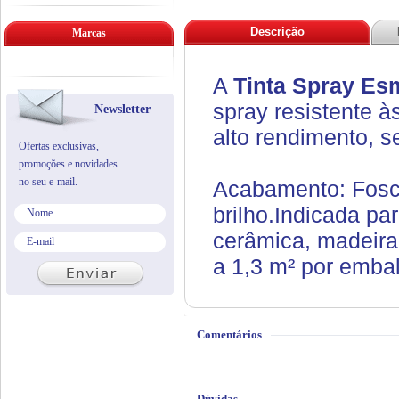
Descrição
Marcas
A
Tinta Spray Esm
spray resistente 
Newsletter
alto rendimento, s
Ofertas exclusivas,
promoções e novidades
no seu e-mail.
Acabamento: Fosco
brilho.
Indicada par
cerâmica, madeira
a 1,3 m² por emba
Comentários
Dúvidas