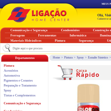
MEUS 
Olá, Vis
Cadastre-se a
Comunicação e Segurança
Condomínios
Construção 
Ferragens
Ferramentas
Informática
Ilumin
Materiais Hidráulicos
Pintura
Segurança
Ut
Home
>
Pintura
>
Spray
>
Esmalte Sintetico
>
Departamentos
Pintura
Acessórios
Automotiva
Pigmentos e Corantes
Preparação e Tratamento
Spray
Tintas e Complementos
Comunicação e Segurança