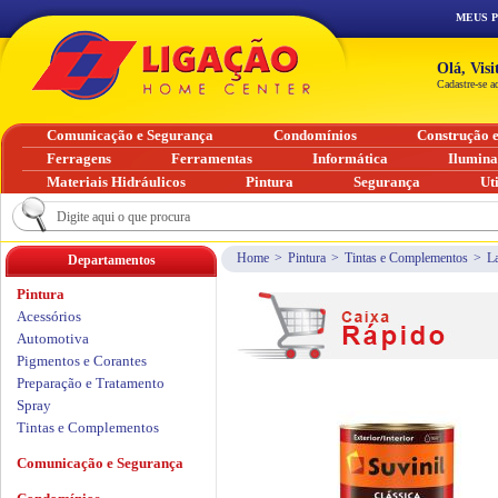
MEUS 
Olá, Vis
Cadastre-se a
Comunicação e Segurança
Condomínios
Construção 
Ferragens
Ferramentas
Informática
Ilumin
Materiais Hidráulicos
Pintura
Segurança
Ut
Home
>
Pintura
>
Tintas e Complementos
>
L
Departamentos
Pintura
Acessórios
Automotiva
Pigmentos e Corantes
Preparação e Tratamento
Spray
Tintas e Complementos
Comunicação e Segurança