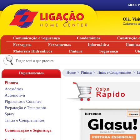
MEUS 
Olá, Vis
Cadastre-se a
Comunicação e Segurança
Condomínios
Construção 
Ferragens
Ferramentas
Informática
Ilumin
Materiais Hidráulicos
Pintura
Segurança
Ut
Home
>
Pintura
>
Tintas e Complementos
>
L
Departamentos
Pintura
Acessórios
Automotiva
Pigmentos e Corantes
Preparação e Tratamento
Spray
Tintas e Complementos
Comunicação e Segurança