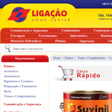
MEUS 
Olá, Vis
Cadastre-se a
Comunicação e Segurança
Condomínios
Construção 
Ferragens
Ferramentas
Informática
Ilumin
Materiais Hidráulicos
Pintura
Segurança
Ut
Home
>
Pintura
>
Tintas e Complementos
>
L
Departamentos
Pintura
Acessórios
Automotiva
Pigmentos e Corantes
Preparação e Tratamento
Spray
Tintas e Complementos
Comunicação e Segurança