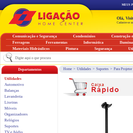
MEUS 
Olá, Vis
Cadastre-se a
Comunicação e Segurança
Condomínios
Construção 
Ferragens
Ferramentas
Informática
Ilumin
Materiais Hidráulicos
Pintura
Segurança
Ut
Home
>
Utilidades
>
Suportes
>
Para Projetor
Departamentos
Utilidades
Automotivo
Balanças
Lavanderia
Lixeiras
Móveis
Organizadores
Relógios
Suportes
TV e Aúdio