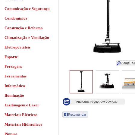
Comunicação e Segurança
Condomínios
Construção e Reforma
Climatização e Ventilação
Eletroportáteis
Esporte
Ferragens
Ferramentas
Informática
Iluminação
Jardinagem e Lazer
Materiais Elétricos
Materiais Hidráulicos
Pintura