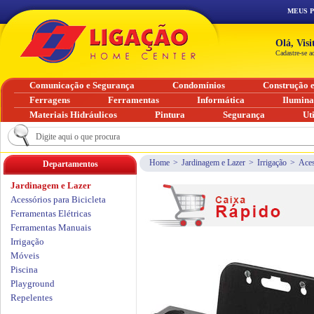
MEUS 
Olá, Vis
Cadastre-se a
Comunicação e Segurança
Condomínios
Construção 
Ferragens
Ferramentas
Informática
Ilumin
Materiais Hidráulicos
Pintura
Segurança
Ut
Home
>
Jardinagem e Lazer
>
Irrigação
>
Aces
Departamentos
Jardinagem e Lazer
Acessórios para Bicicleta
Ferramentas Elétricas
Ferramentas Manuais
Irrigação
Móveis
Piscina
Playground
Repelentes