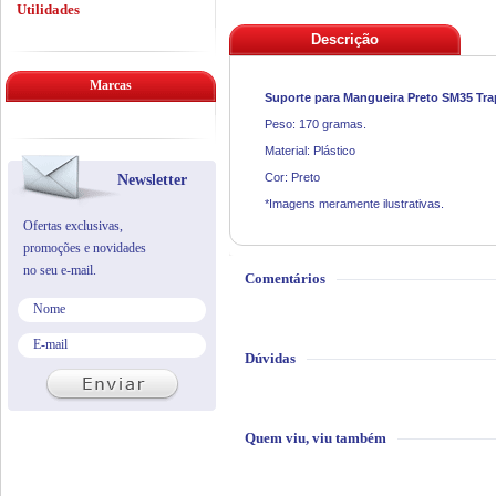
Utilidades
Descrição
Marcas
Suporte para Mangueira Preto SM35 Tr
Peso: 170 gramas.
Material: Plástico
Cor: Preto
Newsletter
*Imagens meramente ilustrativas.
Ofertas exclusivas,
promoções e novidades
no seu e-mail.
Comentários
Dúvidas
Quem viu, viu também