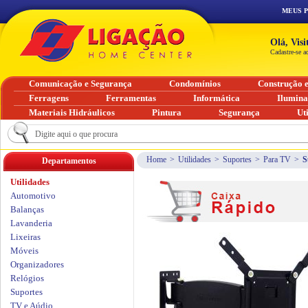
MEUS 
Olá, Vis
Cadastre-se a
Comunicação e Segurança
Condomínios
Construção 
Ferragens
Ferramentas
Informática
Ilumin
Materiais Hidráulicos
Pintura
Segurança
Ut
Home
>
Utilidades
>
Suportes
>
Para TV
>
S
Departamentos
Utilidades
Automotivo
Balanças
Lavanderia
Lixeiras
Móveis
Organizadores
Relógios
Suportes
TV e Aúdio