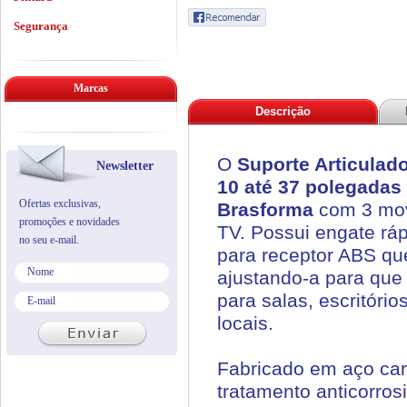
Segurança
Marcas
Descrição
O
Suporte Articulad
Newsletter
10 até 37 polegadas
Ofertas exclusivas,
Brasforma
com 3 movi
promoções e novidades
TV. Possui engate rá
no seu e-mail.
para receptor ABS que
ajustando-a para que 
para salas, escritório
locais.
Fabricado em aço car
tratamento anticorros