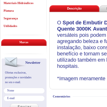
Materiais Hidráulicos
Descrição
Pintura
Segurança
O
Spot de Embutir 
Utilidades
Quente 3000K
Avant
versáteis pois podem
agregando beleza e f
Marcas
instalação, baixo con
benefício e tornam s
utilizado também em l
Newsletter
hospitais.
Ofertas exclusivas,
*Imagem meramente il
promoções e novidades
no seu e-mail.
Comentários