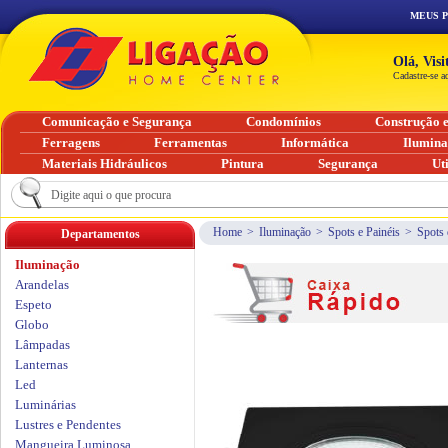
MEUS 
Olá, Vis
Cadastre-se a
Comunicação e Segurança
Condomínios
Construção 
Ferragens
Ferramentas
Informática
Ilumin
Materiais Hidráulicos
Pintura
Segurança
Ut
Home
>
Iluminação
>
Spots e Painéis
>
Spots 
Departamentos
Iluminação
Arandelas
Espeto
Globo
Lâmpadas
Lanternas
Led
Luminárias
Lustres e Pendentes
Mangueira Luminosa