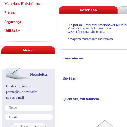
Materiais Hidráulicos
Descrição
Pintura
Segurança
O
Spot de Embutir Direcionável Alumí
Possui sistema click para troca.
Utilidades
OBS: Lâmpada não inclusa.
*Imagens meramente ilustrativas.
Marcas
Comentários
Newsletter
Dúvidas
Ofertas exclusivas,
promoções e novidades
no seu e-mail.
Quem viu, viu também