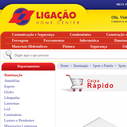
MEUS 
Olá, Vis
Cadastre-se a
Comunicação e Segurança
Condomínios
Construção 
Ferragens
Ferramentas
Informática
Ilumin
Materiais Hidráulicos
Pintura
Segurança
Ut
Home
>
Iluminação
>
Spots e Painéis
>
Spots 
Departamentos
Iluminação
Arandelas
Espeto
Globo
Lâmpadas
Lanternas
Led
Luminárias
Lustres e Pendentes
Mangueira Luminosa