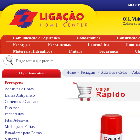
MEUS 
Olá, Vis
Cadastre-se a
Comunicação e Segurança
Condomínios
Construção 
Ferragens
Ferramentas
Informática
Ilumin
Materiais Hidráulicos
Pintura
Segurança
Ut
Home
>
Ferragens
>
Adesivos e Colas
>
Ades
Departamentos
Ferragens
Adesivos e Colas
Barras Antipânico
Correntes e Cadeados
Diversos
Fechaduras
Fitas Adesivas
Molas para Portas
Puxadores para Portas
Suportes