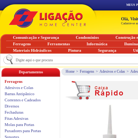
MEUS 
Olá, Vis
Cadastre-se a
Comunicação e Segurança
Condomínios
Construção 
Ferragens
Ferramentas
Informática
Ilumin
Materiais Hidráulicos
Pintura
Segurança
Ut
Home
>
Ferragens
>
Adesivos e Colas
>
Ades
Departamentos
Ferragens
Adesivos e Colas
Barras Antipânico
Correntes e Cadeados
Diversos
Fechaduras
Fitas Adesivas
Molas para Portas
Puxadores para Portas
Suportes