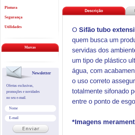
Pintura
Descrição
Segurança
Utilidades
O
Sifão tubo extensi
quem busca um produt
Marcas
servidas dos ambient
um tipo de plástico u
água, com acabamento
Newsletter
o uso correto assegu
Ofertas exclusivas,
totalmente sifonado pe
promoções e novidades
no seu e-mail.
entre o ponto de esgo
*Imagens meramente 