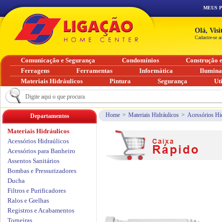
MEUS 
Olá, Vis
Cadastre-se a
Comunicação e Segurança
Condomínios
Construção 
Ferragens
Ferramentas
Informática
Ilumin
Materiais Hidráulicos
Pintura
Segurança
Ut
Home
>
Materiais Hidráulicos
>
Acessórios Hi
Departamentos
Materiais Hidráulicos
Acessórios Hidraúlicos
Acessórios para Banheiro
Assentos Sanitários
Bombas e Pressurizadores
Ducha
Filtros e Purificadores
Ralos e Grelhas
Registros e Acabamentos
Torneiras