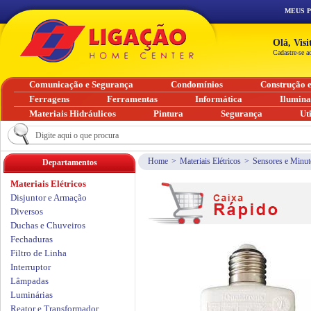
MEUS 
Olá, Vis
Cadastre-se a
Comunicação e Segurança
Condomínios
Construção 
Ferragens
Ferramentas
Informática
Ilumin
Materiais Hidráulicos
Pintura
Segurança
Ut
Home
>
Materiais Elétricos
>
Sensores e Minut
Departamentos
Materiais Elétricos
Disjuntor e Armação
Diversos
Duchas e Chuveiros
Fechaduras
Filtro de Linha
Interruptor
Lâmpadas
Luminárias
Reator e Transformador