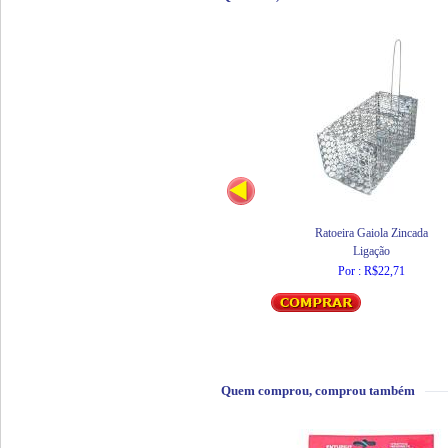
Ratoeira Gaiola Zincada
Ligação
Por : R$22,71
Quem comprou, comprou também