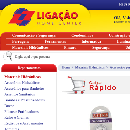
MEUS 
Olá, Vis
Cadastre-se a
Comunicação e Segurança
Condomínios
Construção 
Ferragens
Ferramentas
Informática
Ilumin
Materiais Hidráulicos
Pintura
Segurança
Ut
Home
>
Materiais Hidráulicos
>
Acessórios pa
Departamentos
Materiais Hidráulicos
Acessórios Hidraúlicos
Acessórios para Banheiro
Assentos Sanitários
Bombas e Pressurizadores
Ducha
Filtros e Purificadores
Ralos e Grelhas
Registros e Acabamentos
Torneiras