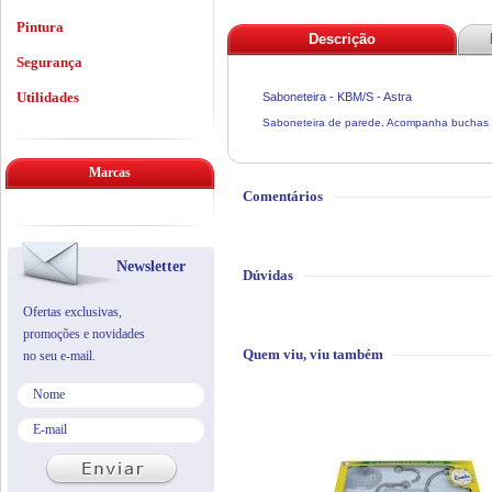
Pintura
Descrição
Segurança
Utilidades
Saboneteira - KBM/S - Astra
Saboneteira de parede. Acompanha buchas e
Marcas
Comentários
Newsletter
Dúvidas
Ofertas exclusivas,
promoções e novidades
Quem viu, viu também
no seu e-mail.