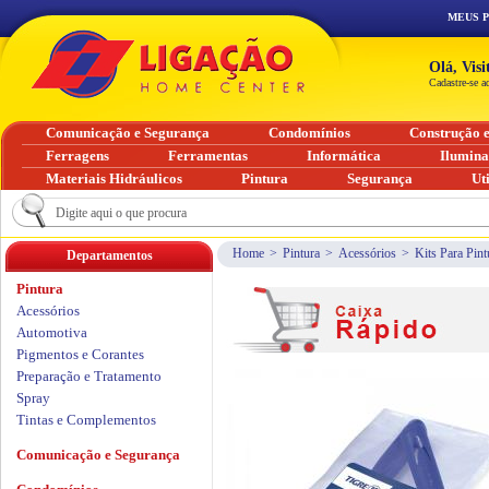
MEUS 
Olá, Vis
Cadastre-se a
Comunicação e Segurança
Condomínios
Construção 
Ferragens
Ferramentas
Informática
Ilumin
Materiais Hidráulicos
Pintura
Segurança
Ut
Home
>
Pintura
>
Acessórios
>
Kits Para Pint
Departamentos
Pintura
Acessórios
Automotiva
Pigmentos e Corantes
Preparação e Tratamento
Spray
Tintas e Complementos
Comunicação e Segurança