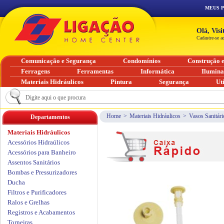
MEUS 
Olá, Vis
Cadastre-se a
Comunicação e Segurança
Condomínios
Construção 
Ferragens
Ferramentas
Informática
Ilumin
Materiais Hidráulicos
Pintura
Segurança
Ut
Home
>
Materiais Hidráulicos
>
Vasos Sanitári
Departamentos
Materiais Hidráulicos
Acessórios Hidraúlicos
Acessórios para Banheiro
Assentos Sanitários
Bombas e Pressurizadores
Ducha
Filtros e Purificadores
Ralos e Grelhas
Registros e Acabamentos
Torneiras