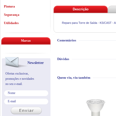
Pintura
Descrição
Segurança
Utilidades
Reparo para Torre de Saída - KS/CAST - A
Comentários
Marcas
Dúvidas
Newsletter
Ofertas exclusivas,
Quem viu, viu também
promoções e novidades
no seu e-mail.