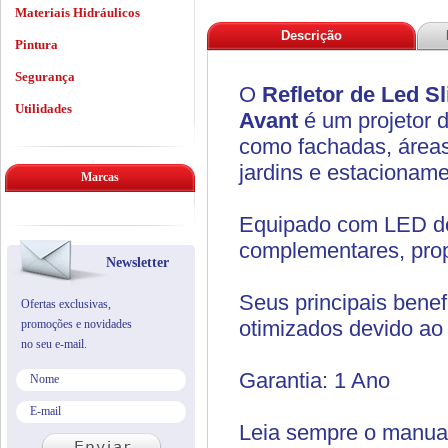
Materiais Hidráulicos
Descrição
Pintura
Segurança
O
Refletor de Led S
Utilidades
Avant
é um projetor 
como fachadas, áreas
jardins e estacioname
Marcas
Equipado com LED de 
complementares, propo
Newsletter
Seus principais benef
Ofertas exclusivas,
otimizados devido ao
promoções e novidades
no seu e-mail.
Garantia: 1 Ano
Leia sempre o manua