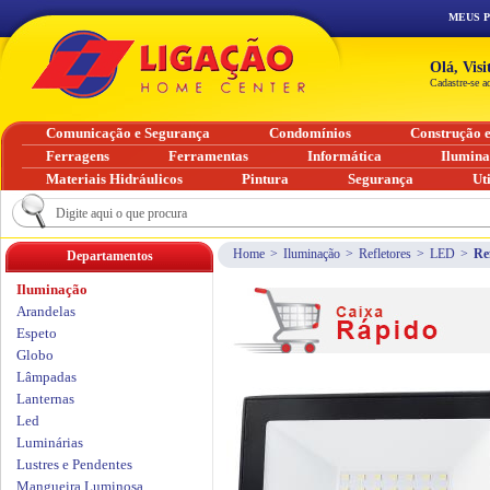
MEUS 
Olá, Vis
Cadastre-se a
Comunicação e Segurança
Condomínios
Construção 
Ferragens
Ferramentas
Informática
Ilumin
Materiais Hidráulicos
Pintura
Segurança
Ut
Home
>
Iluminação
>
Refletores
>
LED
>
Re
Departamentos
Iluminação
Arandelas
Espeto
Globo
Lâmpadas
Lanternas
Led
Luminárias
Lustres e Pendentes
Mangueira Luminosa