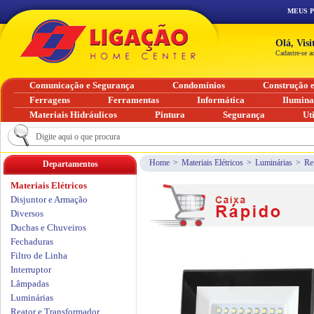
MEUS 
Olá, Vis
Cadastre-se a
Comunicação e Segurança
Condomínios
Construção 
Ferragens
Ferramentas
Informática
Ilumin
Materiais Hidráulicos
Pintura
Segurança
Ut
Home
>
Materiais Elétricos
>
Luminárias
>
Re
Departamentos
Materiais Elétricos
Disjuntor e Armação
Diversos
Duchas e Chuveiros
Fechaduras
Filtro de Linha
Interruptor
Lâmpadas
Luminárias
Reator e Transformador