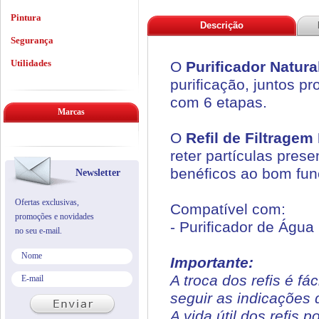
Pintura
Descrição
Segurança
Utilidades
O
Purificador Natura
purificação, juntos p
com 6 etapas.
Marcas
O
Refil de Filtragem
reter partículas pres
benéficos ao bom fu
Newsletter
Ofertas exclusivas,
Compatível com:
promoções e novidades
- Purificador de Água 
no seu e-mail.
Importante:
A troca dos refis é fá
seguir as indicações 
A vida útil dos refis