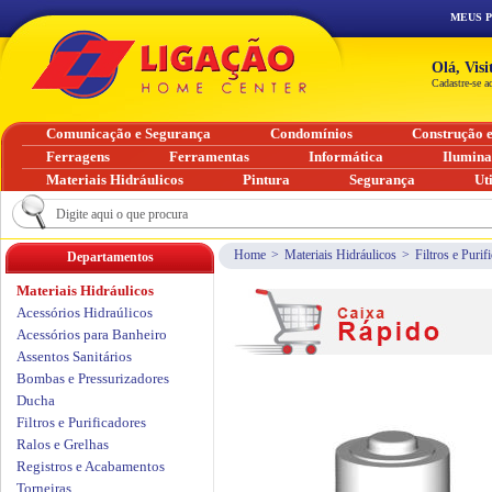
MEUS 
Olá, Vis
Cadastre-se a
Comunicação e Segurança
Condomínios
Construção 
Ferragens
Ferramentas
Informática
Ilumin
Materiais Hidráulicos
Pintura
Segurança
Ut
Home
>
Materiais Hidráulicos
>
Filtros e Purif
Departamentos
Materiais Hidráulicos
Acessórios Hidraúlicos
Acessórios para Banheiro
Assentos Sanitários
Bombas e Pressurizadores
Ducha
Filtros e Purificadores
Ralos e Grelhas
Registros e Acabamentos
Torneiras