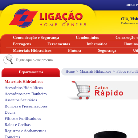
MEUS 
Olá, Vis
Cadastre-se a
Comunicação e Segurança
Condomínios
Construção 
Ferragens
Ferramentas
Informática
Ilumin
Materiais Hidráulicos
Pintura
Segurança
Ut
Home
>
Materiais Hidráulicos
>
Filtros e Purif
Departamentos
Materiais Hidráulicos
Acessórios Hidraúlicos
Acessórios para Banheiro
Assentos Sanitários
Bombas e Pressurizadores
Ducha
Filtros e Purificadores
Ralos e Grelhas
Registros e Acabamentos
Torneiras