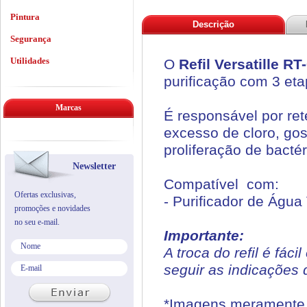
Pintura
Descrição
Segurança
Utilidades
O
Refil Versatille RT
purificação com 3 eta
Marcas
É responsável por ret
excesso de cloro, gos
proliferação de bactér
Newsletter
Compatível com:
Ofertas exclusivas,
- Purificador de Água 
promoções e novidades
no seu e-mail.
Importante:
A troca do refil é fác
seguir as indicações 
*Imagens meramente i