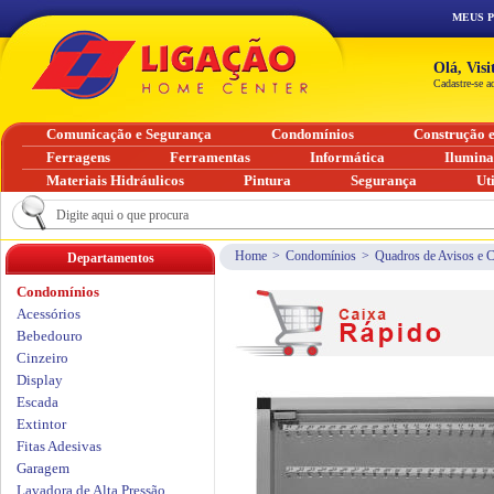
MEUS 
Olá, Vis
Cadastre-se a
Comunicação e Segurança
Condomínios
Construção 
Ferragens
Ferramentas
Informática
Ilumin
Materiais Hidráulicos
Pintura
Segurança
Ut
Home
>
Condomínios
>
Quadros de Avisos e 
Departamentos
Condomínios
Acessórios
Bebedouro
Cinzeiro
Display
Escada
Extintor
Fitas Adesivas
Garagem
Lavadora de Alta Pressão