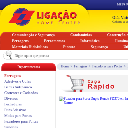
MEUS 
Olá, Vis
Cadastre-se a
Comunicação e Segurança
Condomínios
Construção 
Ferragens
Ferramentas
Informática
Ilumin
Materiais Hidráulicos
Pintura
Segurança
Ut
Home
>
Ferragens
>
Puxadores para Portas
>
Departamentos
Ferragens
Adesivos e Colas
Barras Antipânico
Correntes e Cadeados
Diversos
Fechaduras
Fitas Adesivas
Molas para Portas
Puxadores para Portas
Suportes