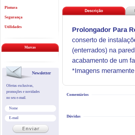
Pintura
Descrição
Segurança
Utilidades
Prolongador Para R
conserto de instalaçõ
Marcas
(enterrados) na pared
acabamento de um fabr
*Imagens meramente i
Newsletter
Ofertas exclusivas,
promoções e novidades
Comentários
no seu e-mail.
Dúvidas