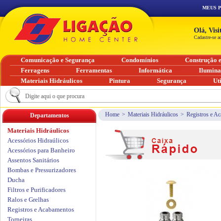
MEUS 
Olá, Vis
Cadastre-se a
Comunicação e Segurança
Condomínios
Construção 
Ferragens
Ferramentas
Informática
Ilumin
Materiais Hidráulicos
Pintura
Segurança
Ut
Home
>
Materiais Hidráulicos
>
Registros e A
Departamentos
Materiais Hidráulicos
Acessórios Hidraúlicos
Acessórios para Banheiro
Assentos Sanitários
Bombas e Pressurizadores
Ducha
Filtros e Purificadores
Ralos e Grelhas
Registros e Acabamentos
Torneiras