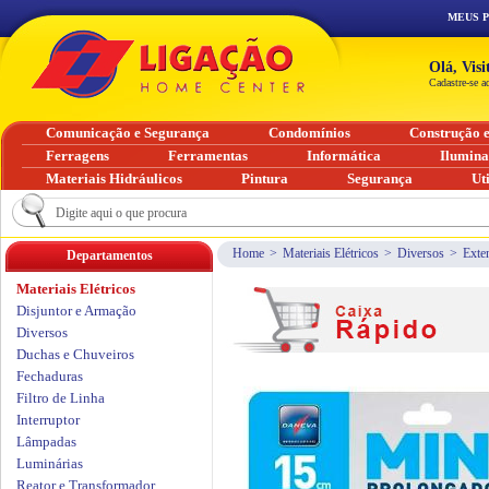
MEUS 
Olá, Vis
Cadastre-se a
Comunicação e Segurança
Condomínios
Construção 
Ferragens
Ferramentas
Informática
Ilumin
Materiais Hidráulicos
Pintura
Segurança
Ut
Home
>
Materiais Elétricos
>
Diversos
>
Exte
Departamentos
Materiais Elétricos
Disjuntor e Armação
Diversos
Duchas e Chuveiros
Fechaduras
Filtro de Linha
Interruptor
Lâmpadas
Luminárias
Reator e Transformador