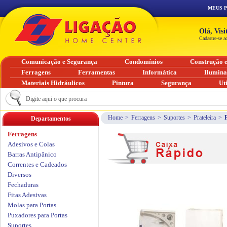
MEUS 
Olá, Vis
Cadastre-se a
Comunicação e Segurança
Condomínios
Construção 
Ferragens
Ferramentas
Informática
Ilumin
Materiais Hidráulicos
Pintura
Segurança
Ut
Home
>
Ferragens
>
Suportes
>
Prateleira
>
Departamentos
Ferragens
Adesivos e Colas
Barras Antipânico
Correntes e Cadeados
Diversos
Fechaduras
Fitas Adesivas
Molas para Portas
Puxadores para Portas
Suportes