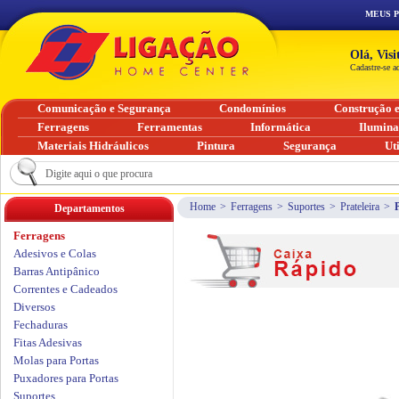
MEUS 
Olá, Vis
Cadastre-se a
Comunicação e Segurança
Condomínios
Construção 
Ferragens
Ferramentas
Informática
Ilumin
Materiais Hidráulicos
Pintura
Segurança
Ut
Home
>
Ferragens
>
Suportes
>
Prateleira
>
Departamentos
Ferragens
Adesivos e Colas
Barras Antipânico
Correntes e Cadeados
Diversos
Fechaduras
Fitas Adesivas
Molas para Portas
Puxadores para Portas
Suportes