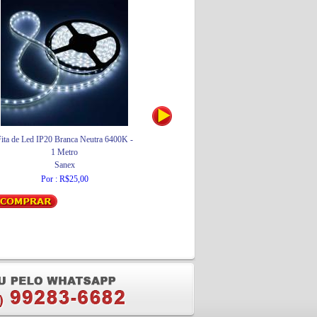
ita de Led IP20 Branca Neutra 6400K -
Torneira de Mesa para Cozinha com Bica
1 Metro
Móvel Lorenchef 1167 R81 Vermelha e
Sanex
Cromada
Lorenzetti
Por : R$25,00
Por : R$671,26