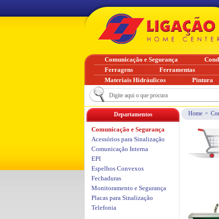
Comunicação e Segurança
Cond
Ferragens
Ferramentas
Materiais Hidráulicos
Pintura
Home
>
Com
Departamentos
Comunicação e Segurança
Acessórios para Sinalização
Comunicação Interna
EPI
Espelhos Convexos
Fechaduras
Monitoramento e Segurança
Placas para Sinalização
Telefonia