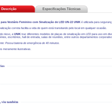
Descrição
Especificações Técnicas
 para Vestiário Feminino com Sinalização de LED UN-22 UNIK
é utilizada para seguran
alização correta facilita a vida de quem está transitando pelo local em qualquer ocasião.
do nisso, a
UNIK
traz diferentes modelos de placas de sinalização em
LED
para uso em dive
nios, escritórios, hall de entrada, salas de reuniões, entre outros departamentos corporativ
nte: Possui bateria de emergência de 40 minutos.
s meramente ilustrativas.
ios
, viu também