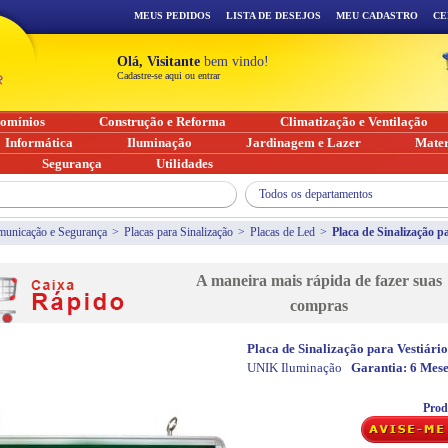
MEUS PEDIDOS
LISTA DE DESEJOS
MEU CADASTRO
CE
Olá, Visitante
bem vindo!
Cadastre-se aqui ou entrar
omínios
Construção e Reforma
Climatização e Ventilação
Informática
Iluminação
Jardinagem e Lazer
Mater
Segurança
Utilidades
Todos os departamentos
unicação e Segurança
>
Placas para Sinalização
>
Placas de Led
>
Placa de Sinalização 
A maneira mais rápida de fazer suas
compras
Placa de Sinalização para Vestiár
UNIK Iluminação
Garantia:
6 Mese
Prod