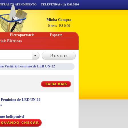
NTRAL DE ATENDIMENTO
TELEVENDAS (11) 3209.5000
Minha Compra
0 itens
|
R$
0,00
Eletroportáteis
Esporte
iais Elétricos
para Vestiário Feminino de LED UN-22
io Feminino de LED UN-22
s
uto Indisponível