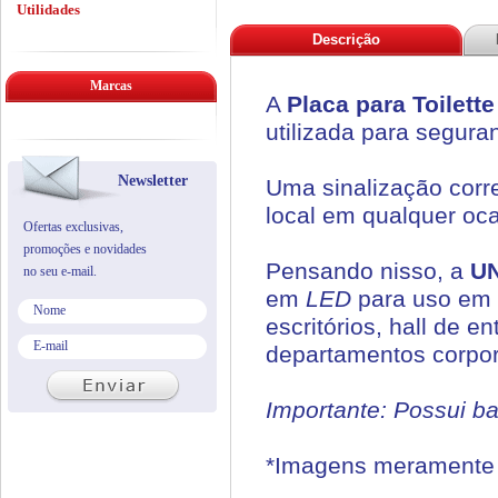
Utilidades
Descrição
Marcas
A
Placa para Toilet
utilizada para segur
Newsletter
Uma sinalização corre
local em qualquer oca
Ofertas exclusivas,
promoções e novidades
Pensando nisso, a
U
no seu e-mail.
em
LED
para uso em 
escritórios, hall de e
departamentos corpora
Importante: Possui b
*Imagens meramente i