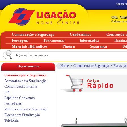
MEUS 
Olá, Vis
Cadastre-se a
Comunicação e Segurança
Condomínios
Construção 
Ferragens
Ferramentas
Informática
Ilumin
Materiais Hidráulicos
Pintura
Segurança
Ut
Home
>
Comunicação e Segurança
>
Placas par
Departamentos
Comunicação e Segurança
Acessórios para Sinalização
Comunicação Interna
EPI
Espelhos Convexos
Fechaduras
Monitoramento e Segurança
Placas para Sinalização
Telefonia