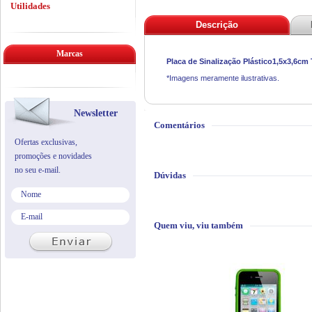
Utilidades
Descrição
Marcas
Placa de Sinalização Plástico1,5x3,6cm
*Imagens meramente ilustrativas.
Newsletter
Comentários
Ofertas exclusivas,
promoções e novidades
no seu e-mail.
Dúvidas
Quem viu, viu também