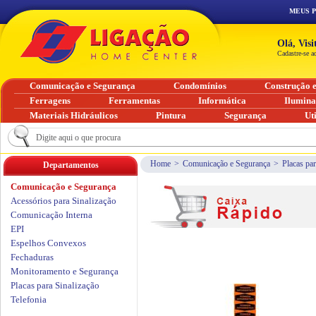
MEUS 
Olá, Vis
Cadastre-se a
Comunicação e Segurança
Condomínios
Construção 
Ferragens
Ferramentas
Informática
Ilumin
Materiais Hidráulicos
Pintura
Segurança
Ut
Home
>
Comunicação e Segurança
>
Placas par
Departamentos
Comunicação e Segurança
Acessórios para Sinalização
Comunicação Interna
EPI
Espelhos Convexos
Fechaduras
Monitoramento e Segurança
Placas para Sinalização
Telefonia