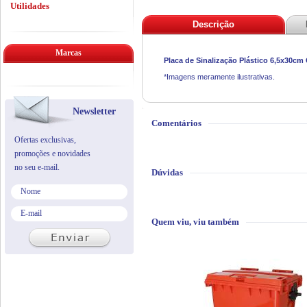
Utilidades
Descrição
Marcas
Placa de Sinalização Plástico 6,5x30cm 
*Imagens meramente ilustrativas.
Newsletter
Comentários
Ofertas exclusivas,
promoções e novidades
no seu e-mail.
Dúvidas
Quem viu, viu também