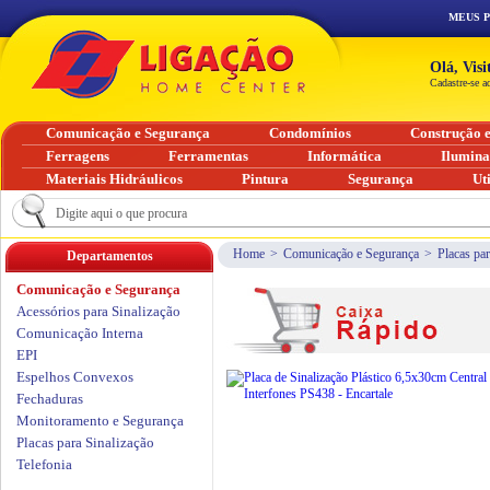
MEUS 
Olá, Vis
Cadastre-se a
Comunicação e Segurança
Condomínios
Construção 
Ferragens
Ferramentas
Informática
Ilumin
Materiais Hidráulicos
Pintura
Segurança
Ut
Home
>
Comunicação e Segurança
>
Placas par
Departamentos
Comunicação e Segurança
Acessórios para Sinalização
Comunicação Interna
EPI
Espelhos Convexos
Fechaduras
Monitoramento e Segurança
Placas para Sinalização
Telefonia