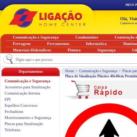
MEUS 
Olá, Vis
Cadastre-se a
Comunicação e Segurança
Condomínios
Construção 
Ferragens
Ferramentas
Informática
Ilumin
Materiais Hidráulicos
Pintura
Segurança
Ut
Home
>
Comunicação e Segurança
>
Placas par
Departamentos
Placa de Sinalização Plástico 40x40cm Permit
Comunicação e Segurança
Acessórios para Sinalização
Comunicação Interna
EPI
Espelhos Convexos
Fechaduras
Monitoramento e Segurança
Placas para Sinalização
Telefonia