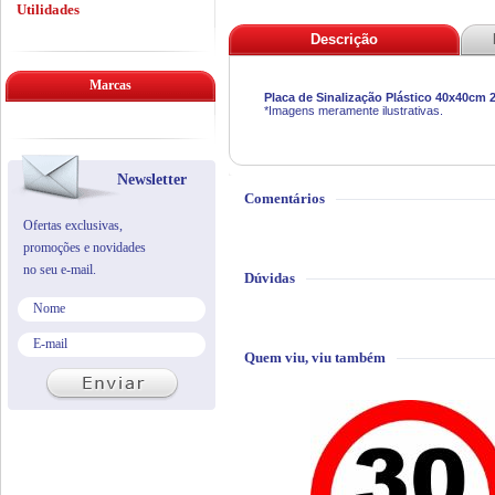
Utilidades
Descrição
Marcas
Placa de Sinalização Plástico 40x40cm
*Imagens meramente ilustrativas.
Newsletter
Comentários
Ofertas exclusivas,
promoções e novidades
no seu e-mail.
Dúvidas
Quem viu, viu também