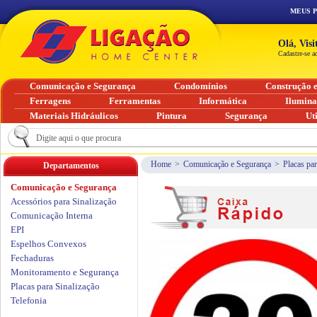
MEUS 
Olá, Vis
Cadastre-se a
Comunicação e Segurança
Condomínios
Construção 
Ferragens
Ferramentas
Informática
Ilumin
Materiais Hidráulicos
Pintura
Segurança
Ut
Home
>
Comunicação e Segurança
>
Placas par
Departamentos
Comunicação e Segurança
Acessórios para Sinalização
Comunicação Interna
EPI
Espelhos Convexos
Fechaduras
Monitoramento e Segurança
Placas para Sinalização
Telefonia