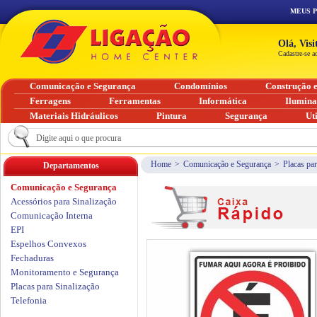
MEUS 
Olá, Vis
Cadastre-se a
Comunicação e Segurança
Condomínios
Construção 
Ferragens
Ferramentas
Informática
Ilumin
Materiais Hidráulicos
Pintura
Segurança
Ut
Home
>
Comunicação e Segurança
>
Placas par
Departamentos
Comunicação e Segurança
Acessórios para Sinalização
Comunicação Interna
EPI
Espelhos Convexos
Fechaduras
Monitoramento e Segurança
Placas para Sinalização
Telefonia