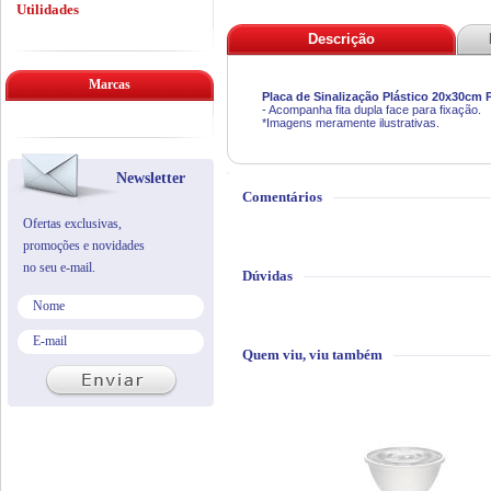
Utilidades
Descrição
Marcas
Placa de Sinalização Plástico 20x30cm
- Acompanha fita dupla face para fixação.
*Imagens meramente ilustrativas.
Newsletter
Comentários
Ofertas exclusivas,
promoções e novidades
no seu e-mail.
Dúvidas
Quem viu, viu também