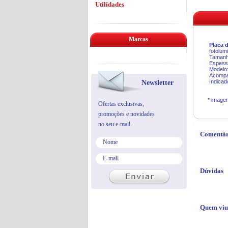
Utilidades
Marcas
Placa 
fotolu
Tamanh
Espess
Modelo
Acompan
Indicad
Newsletter
* imagens 
Ofertas exclusivas,
promoções e novidades
no seu e-mail.
Comentár
Dúvidas
Quem viu