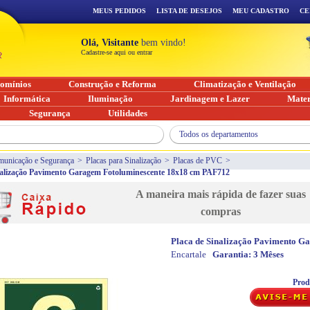
MEUS PEDIDOS
LISTA DE DESEJOS
MEU CADASTRO
CE
Olá, Visitante
bem vindo!
Cadastre-se aqui ou entrar
omínios
Construção e Reforma
Climatização e Ventilação
Informática
Iluminação
Jardinagem e Lazer
Mater
Segurança
Utilidades
Todos os departamentos
unicação e Segurança
>
Placas para Sinalização
>
Placas de PVC
>
nalização Pavimento Garagem Fotoluminescente 18x18 cm PAF712
A maneira mais rápida de fazer suas
compras
Placa de Sinalização Pavimento 
Encartale
Garantia:
3 Mêses
Prod