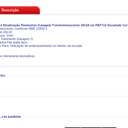
Descrição
de Sinalização Pavimento Garagem Fotoluminescente 18x18 cm PAF712 Encartale
fabr
minescente, conforme NBR 13434-1
o:18x18
ura: 1mm
: Pavimento Garagem G
ha Fita dupla face.
o Para: Indicação de andar/pavimento no interior da escada
meramente ilustrativas.
ios
, viu também