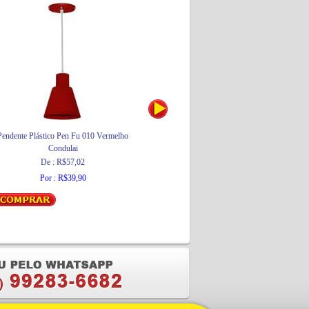
Pendente Plástico Pen Fu 010 Vermelho
Corta Vergalhão 30
Ca
Condulai
MTX
De : R$57,02
Por : R$144,56
Por : R$39,90