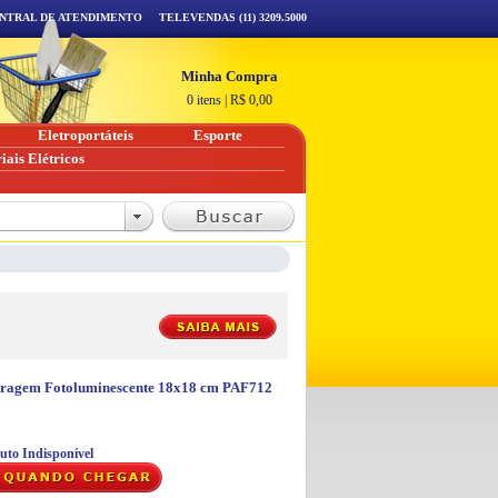
NTRAL DE ATENDIMENTO
TELEVENDAS (11) 3209.5000
Minha Compra
0 itens
|
R$
0,00
Eletroportáteis
Esporte
iais Elétricos
Garagem Fotoluminescente 18x18 cm PAF712
uto Indisponível