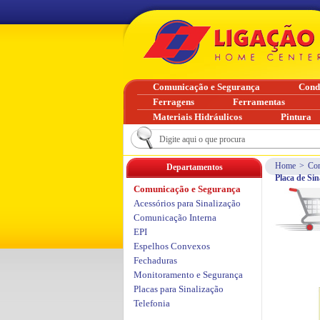
Comunicação e Segurança
Cond
Ferragens
Ferramentas
Materiais Hidráulicos
Pintura
Home
>
Com
Departamentos
Placa de Si
Comunicação e Segurança
Acessórios para Sinalização
Comunicação Interna
EPI
Espelhos Convexos
Fechaduras
Monitoramento e Segurança
Placas para Sinalização
Telefonia