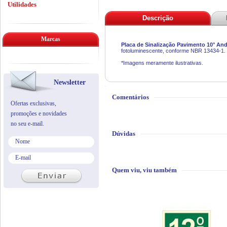
Utilidades
Descrição
Marcas
Placa de Sinalização Pavimento 10° An
fotoluminescente, conforme NBR 13434-1.
*Imagens meramente ilustrativas.
Newsletter
Comentários
Ofertas exclusivas,
promoções e novidades
no seu e-mail.
Dúvidas
Quem viu, viu também