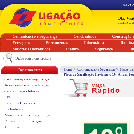
MEUS 
Olá, Vis
Cadastre-se a
Comunicação e Segurança
Condomínios
Construção 
Ferragens
Ferramentas
Informática
Ilumin
Materiais Hidráulicos
Pintura
Segurança
Ut
Home
>
Comunicação e Segurança
>
Placas par
Departamentos
Placa de Sinalização Pavimento 10° Andar F
Comunicação e Segurança
Acessórios para Sinalização
Comunicação Interna
EPI
Espelhos Convexos
Fechaduras
Monitoramento e Segurança
Placas para Sinalização
Telefonia